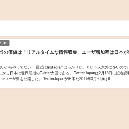
リIT
erの本当の価値は「リアルタイムな情報収集」ユーザ増加率は日本が
白く無いからやってない！ 最近はInstagramばっかりだ。という人意外に多いの
かし日本は世界屈指のTwitter大国である。 TwitterJapanは2月18日に記者
terユーザ数を公開した。 TwitterJapanが出来た2011年3月の頃は6...