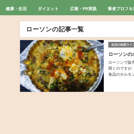
健康・生活
ダイエット
広報・PR実践
筆者プロフ＆
ローソンの記事一覧
生活の知恵ライ
ローソンの
ローソンで販
聞くのですが、
食品のホルモン鍋。 株式会社ナガラ食品で販売開始されて現在30年
のファンがいる