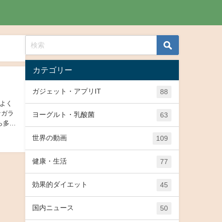
カテゴリー
ガジェット・アプリIT
88
よく
ヨーグルト・乳酸菌
63
世界の動画
109
健康・生活
77
効果的ダイエット
45
国内ニュース
50