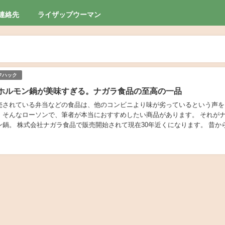
連絡先
ライザップウーマン
フハック
ホルモン鍋が美味すぎる。ナガラ食品の至高の一品
売されている弁当などの食品は、他のコンビニより味が劣っているという声を
そんなローソンで、筆者が本当におすすめしたい商品があります。 それがナガラ
近くになります。 昔から多く
ホルモン鍋は現在冷凍食品で、400...