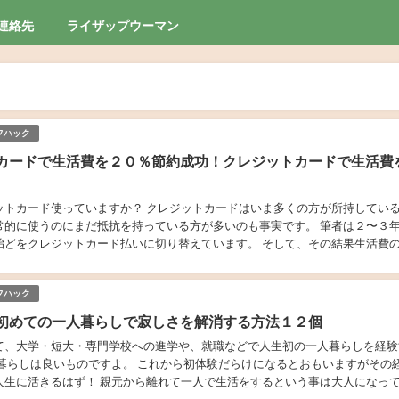
連絡先
ライザップウーマン
フハック
カードで生活費を２０％節約成功！クレジットカードで生活費
ットカード使っていますか？ クレジットカードはいま多くの方が所持してい
常的に使うのにまだ抵抗を持っている方が多いのも事実です。 筆者は２〜３
殆どをクレジットカード払いに切り替えています。 そして、その結果生活費
。 今回はクレジットカードを生活費に切り替...
フハック
初めての一人暮らしで寂しさを解消する方法１２個
て、大学・短大・専門学校への進学や、就職などで人生初の一人暮らしを経験
人暮らしは良いものですよ。 これから初体験だらけになるとおもいますがその
人生に活きるはず！ 親元から離れて一人で生活をするという事は大人になっ