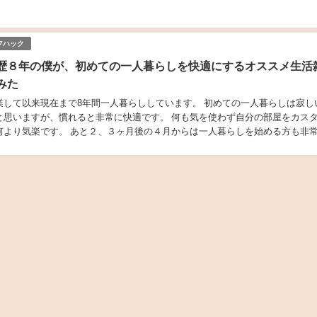
大切なことです。 ただ、慣れるまでは寂しか...
フハック
歴８年の僕が、初めての一人暮らしを快適にするオススメ生活
みた
業して以来現在まで8年間一人暮らししています。 初めての一人暮らしは寂し
と思いますが、慣れると非常に快適です。 何も気を使わず自分の部屋をカス
何より気楽です。 あと２、３ヶ月後の４月からは一人暮らしを始める方も非
ので、今回は一人暮らし歴８年の筆者が初め...