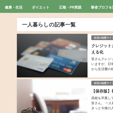
健康・生活
ダイエット
広報・PR実践
筆者プロフ＆
一人暮らしの記事一覧
生活の知恵ライ
クレジット
える化
皆さんクレジ
いますが、日
から生活費の
に成功しました
生活の知恵ライ
【保存版】
高校を卒業し
皆さん。 一
きっと今後の