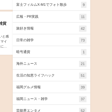
富士フィルムX-M1でフォト散歩
9
広報・PR実践
11
雑貨
旅好き情報
42
いと感
日常の雑学
73
タマイ
常に増
暗号通貨
1
海外ニュース
21
生活の知恵ライフハック
51
福岡グルメ情報
39
福岡ニュース・雑学
37
芸能界エンタメ
52