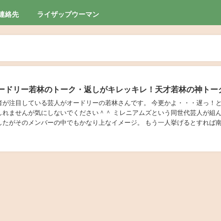
連絡先
ライザップウーマン
ードリー若林のトーク・返しがキレッキレ！天才若林の神トー
者が注目している芸人がオードリーの若林さんです。 今更かよ・・・遅っ！
しれませんが気にしないでください＾＾ ミレニアムズという同世代芸人が組
したがそのメンバーの中でもかなり上なイメージ。 もう一人挙げるとすれば
山里さんですかね。 今は毎回オールナイトニ...