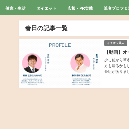
健康・生活
ダイエット
広報・PR実践
筆者プロフ＆
春日の記事一覧
イチオシ芸人
【動画】オ
少し前から筆
方も居るかも
番組がありま
ャンディーズの