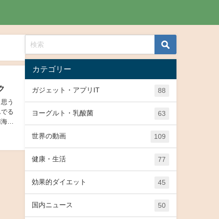
カテゴリー
ク
ガジェット・アプリIT
88
と思う
んでる
ヨーグルト・乳酸菌
63
南海キ
世界の動画
109
健康・生活
77
効果的ダイエット
45
国内ニュース
50