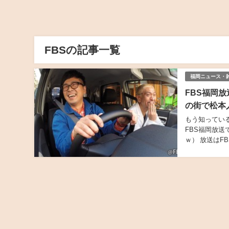
FBSの記事一覧
福岡ニュース・
FBS福岡
の街で松本
もう知ってい
FBS福岡放
ｗ） 放送はF
る！！ MCは