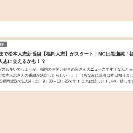
雑学
放送で松本人志新番組【福岡人志】がスタート！MCは黒瀬純！
人志に会えるかも！？
る方も多いでしょうが、福岡のお笑い好きの皆さん大ニュースです！なんとｗ
送で松本人志さんの番組が決定したらしい！！！ （ちなみに筆者は昨日知りま
BS福岡放送で11/14（土）9：30－10：25です！ これは嬉しい！いや、嬉しす
福岡で近年馴染み深くなってきて...