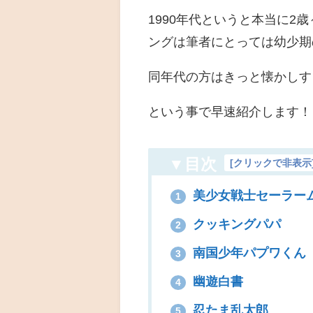
1990年代というと本当に2
ングは筆者にとっては幼少期
同年代の方はきっと懐かしす
という事で早速紹介します！
▼目次
[
クリックで非表示
美少女戦士セーラー
1
クッキングパパ
2
南国少年パプワくん
3
幽遊白書
4
忍たま乱太郎
5