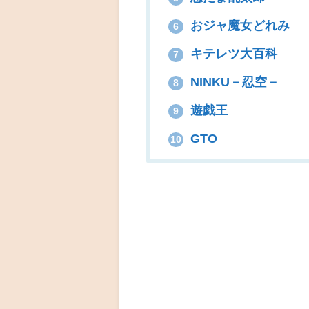
おジャ魔女どれみ
6
キテレツ大百科
7
NINKU－忍空－
8
遊戯王
9
GTO
10