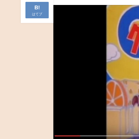
B!
はてブ