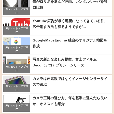
僕がロリポを選んだ理由。レンタルサーバを独
自比較
ガジェット・アプリ
IT
Youtube広告が凄く邪魔になってきている件。
広告消す方法も有るようですが…
ガジェット・アプリ
IT
GoogleMapsEngine 独自のオリジナル地図を
作成
ガジェット・アプリ
IT
写真の新たな楽しみ提案。富士フィルム
Deco（デコ）プリントシリーズ
ガジェット・アプリ
IT
カメラは画素数ではなくイメージセンサーサイ
ズで選ぶ
ガジェット・アプリ
IT
カメラ三脚の選び方。何を基準に選んだら良い
か。オススメも紹介
ガジェット・アプリ
IT