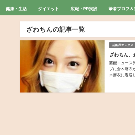
健康・生活
ダイエット
広報・PR実践
筆者プロフ＆
ざわちんの記事一覧
芸能界エンタメ
ざわちん、
芸能ニュース
ブに倉木麻衣
木麻衣に返送
算40作目とな