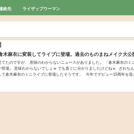
連絡先
ライザップウーマン
倉木麻衣に変装してライブに登場。過去のものまねメイク大公
見てたのですが、 意味のわからないニュースがありました。 「倉木麻衣のミ
が登場」 意味わからないでしょｗ でも直ぐに分かりましたけどねｗ ざわち
して倉木麻衣のミニライブに登場したそうです。 今年でデビュー15周年を迎
るアニバーサリー・シングル「...