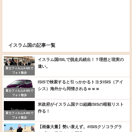
イスラム国の記事一覧
イスラム国ISILで脱走兵続出！？理想と現実の
違い。
富士フィルムX-M1で
フォト散歩
ISISで検索すると引っかかるトヨタISIS（アイ
シス）海外から同情されるｗｗｗ
富士フィルムX-M1で
フォト散歩
米政府がイスラム国テロ組織ISISの暗殺リスト
作る！
富士フィルムX-M1で
フォト散歩
【画像大量】勢い衰えず。#ISISクソコラグラ