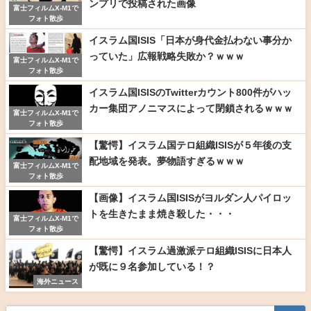
ンプリで投稿された画像
富士フィルムX-M1で
フォト散歩
イスラム国ISIS「日本が身代金払わない事分か
っていた」広報戦略失敗か？ｗｗｗ
富士フィルムX-M1で
フォト散歩
イスラム国ISISのTwitterカウント800件がハッ
カー集団アノニマスによって閉鎖されるｗｗｗ
富士フィルムX-M1で
フォト散歩
【驚愕】イスラム国テロ組織ISISが５年後の支
配地域を発表。夢物語すぎるｗｗｗ
富士フィルムX-M1で
フォト散歩
【画像】イスラム国ISISがヨルダン人パイロッ
トを生きたまま焼き殺した・・・
富士フィルムX-M1で
フォト散歩
【驚愕】イスラム過激派テロ組織ISISに日本人
が既に９名参加している！？
海外ニュース