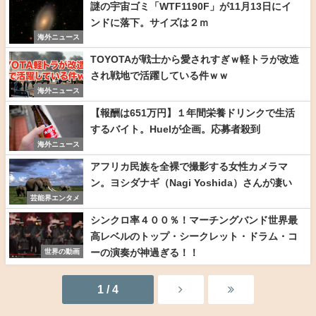
謎の宇宙ゴミ「WTF1190F」が11月13日にイ
ンドに落下。サイズは２ｍ
海外ニュース
TOYOTAが戦士から愛されすぎｗ軽トラが改造
され戦地で活躍している件ｗｗ
海外ニュース
【報酬は651万円】１年間栄養ドリンクで生活
するバイト。Huelが企画。応募者殺到
海外ニュース
アフリカ民族を全裸で撮影する女性カメラマ
ン。ヨシダナギ（Nagi Yoshida）さんが凄い
芸能界エンタメ
シンクロ率４００％！マーチングバンド世界最
高レベルのトップ・シークレット・ドラム・コ
ーの演奏が神過ぎる！！
世界の動画
1 / 4