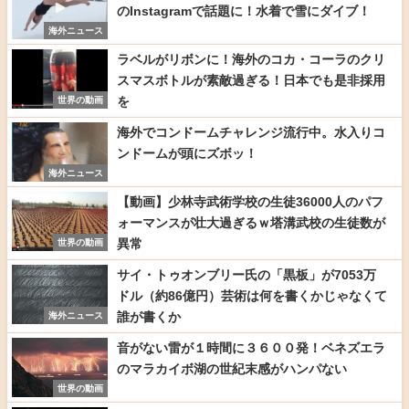
のInstagramで話題に！水着で雪にダイブ！
海外ニュース
ラベルがリボンに！海外のコカ・コーラのクリ
スマスボトルが素敵過ぎる！日本でも是非採用
を
世界の動画
海外でコンドームチャレンジ流行中。水入りコ
ンドームが頭にズボッ！
海外ニュース
【動画】少林寺武術学校の生徒36000人のパフ
ォーマンスが壮大過ぎるｗ塔溝武校の生徒数が
異常
世界の動画
サイ・トゥオンブリー氏の「黒板」が7053万
ドル（約86億円）芸術は何を書くかじゃなくて
誰が書くか
海外ニュース
音がない雷が１時間に３６００発！ベネズエラ
のマラカイボ湖の世紀末感がハンパない
世界の動画