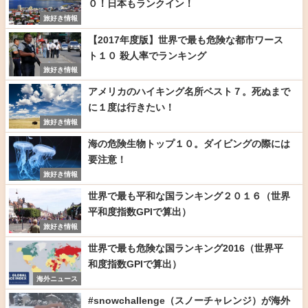
０！日本もランクイン！
旅好き情報
【2017年度版】世界で最も危険な都市ワース
ト１０ 殺人率でランキング
旅好き情報
アメリカのハイキング名所ベスト７。死ぬまで
に１度は行きたい！
旅好き情報
海の危険生物トップ１０。ダイビングの際には
要注意！
旅好き情報
世界で最も平和な国ランキング２０１６（世界
平和度指数GPIで算出）
旅好き情報
世界で最も危険な国ランキング2016（世界平
和度指数GPIで算出）
海外ニュース
#snowchallenge（スノーチャレンジ）が海外