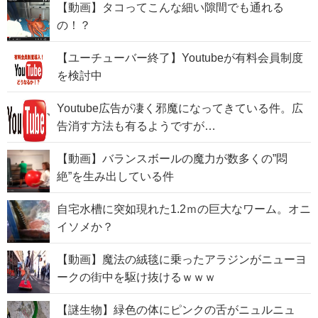
【動画】タコってこんな細い隙間でも通れる
の！？
【ユーチューバー終了】Youtubeが有料会員制度
を検討中
Youtube広告が凄く邪魔になってきている件。広
告消す方法も有るようですが…
【動画】バランスボールの魔力が数多くの”悶
絶”を生み出している件
自宅水槽に突如現れた1.2ｍの巨大なワーム。オニ
イソメか？
【動画】魔法の絨毯に乗ったアラジンがニューヨ
ークの街中を駆け抜けるｗｗｗ
【謎生物】緑色の体にピンクの舌がニュルニュ