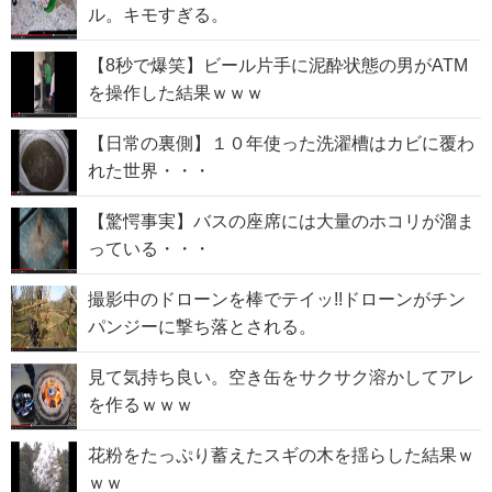
ル。キモすぎる。
【8秒で爆笑】ビール片手に泥酔状態の男がATM
を操作した結果ｗｗｗ
【日常の裏側】１０年使った洗濯槽はカビに覆わ
れた世界・・・
【驚愕事実】バスの座席には大量のホコリが溜ま
っている・・・
撮影中のドローンを棒でテイッ!!ドローンがチン
パンジーに撃ち落とされる。
見て気持ち良い。空き缶をサクサク溶かしてアレ
を作るｗｗｗ
花粉をたっぷり蓄えたスギの木を揺らした結果ｗ
ｗｗ