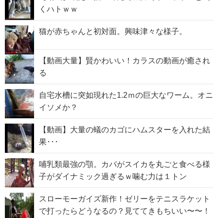
くハトｗｗ
猫が赤ちゃんと初対面。興味津々な様子。
【動画大量】賢かわいい！カラスの動画が癒され
る
自宅水槽に突如現れた1.2ｍの巨大なワーム。オニ
イソメか？
【動画】大量の蟻のカゴにハムスターを入れた結
果･･･
哺乳類最強の顎。カバがスイカを丸ごと食べる様
子がダイナミック過ぎるｗ噛む力は１トン
スローモーガイズ新作！ゼリーをテニスラケット
で打ったらどうなるの？見ててきもちいい〜〜！