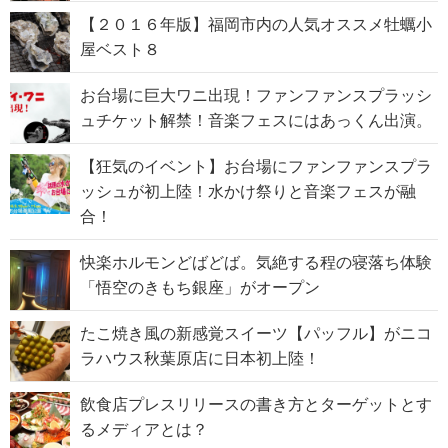
【２０１６年版】福岡市内の人気オススメ牡蠣小
屋ベスト８
お台場に巨大ワニ出現！ファンファンスプラッシ
ュチケット解禁！音楽フェスにはあっくん出演。
【狂気のイベント】お台場にファンファンスプラ
ッシュが初上陸！水かけ祭りと音楽フェスが融
合！
快楽ホルモンどばどば。気絶する程の寝落ち体験
「悟空のきもち銀座」がオープン
たこ焼き風の新感覚スイーツ【パッフル】がニコ
ラハウス秋葉原店に日本初上陸！
飲食店プレスリリースの書き方とターゲットとす
るメディアとは？