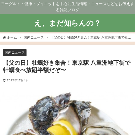
ヨーグルト・健康・ダイエットを中心に生活情報・ニュースなどをお伝えす
る雑記ブログ
え、まだ知らんの？
ホーム
国内ニュース
【父の日】牡蠣好き集合！東京駅 八重洲地下街で牡蠣
食べ放題半額だぞ〜
国内ニュース
【父の日】牡蠣好き集合！東京駅 八重洲地下街で
牡蠣食べ放題半額だぞ〜
2015年12月4日