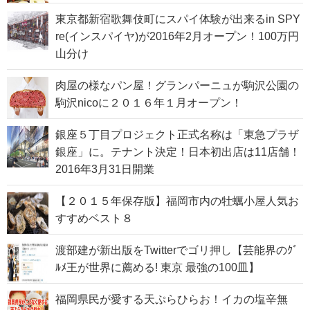
東京都新宿歌舞伎町にスパイ体験が出来るin SPY
re(インスパイヤ)が2016年2月オープン！100万円
山分け
肉屋の様なパン屋！グランパーニュが駒沢公園の
駒沢nicoに２０１６年１月オープン！
銀座５丁目プロジェクト正式名称は「東急プラザ
銀座」に。テナント決定！日本初出店は11店舗！
2016年3月31日開業
【２０１５年保存版】福岡市内の牡蠣小屋人気お
すすめベスト８
渡部建が新出版をTwitterでゴリ押し【芸能界のｸﾞ
ﾙﾒ王が世界に薦める! 東京 最強の100皿】
福岡県民が愛する天ぷらひらお！イカの塩辛無