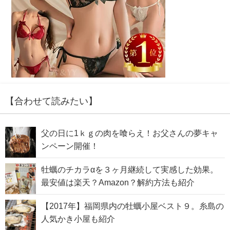
【合わせて読みたい】
父の日に1ｋｇの肉を喰らえ！お父さんの夢キャ
ンペーン開催！
牡蠣のチカラαを３ヶ月継続して実感した効果。
最安値は楽天？Amazon？解約方法も紹介
【2017年】福岡県内の牡蠣小屋ベスト９。糸島の
人気かき小屋も紹介