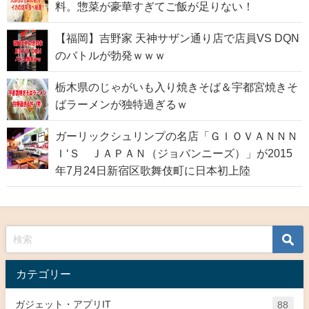
料。惣菜が豪華すぎてご飯が足りない！
【福岡】吉野家 天神サザン通り店で店員VS DQN
のバトルが勃発ｗｗｗ
栃木県のじゃがいも入り焼きそば＆宇都宮焼きそ
ばラーメンが独特過ぎるｗ
ガーリックシュリンプの名店「ＧＩＯＶＡＮＮＮ
Ｉ‘Ｓ ＪＡＰＡＮ（ジョバンニーズ）」が2015
年7月24日新宿区歌舞伎町に日本初上陸
カテゴリー
ガジェット・アプリIT
88