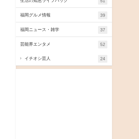
生活の知恵ライフハック
51
福岡グルメ情報
39
福岡ニュース・雑学
37
芸能界エンタメ
52
イチオシ芸人
24
に
響