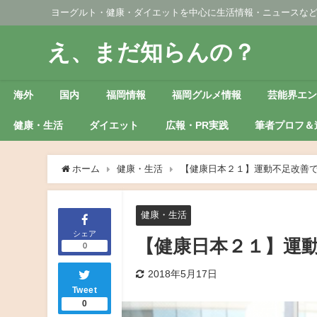
ヨーグルト・健康・ダイエットを中心に生活情報・ニュースな
え、まだ知らんの？
海外
国内
福岡情報
福岡グルメ情報
芸能界エ
健康・生活
ダイエット
広報・PR実践
筆者プロフ＆
ホーム
健康・生活
【健康日本２１】運動不足改善
健康・生活
シェア
【健康日本２１】運
0
2018年5月17日
Tweet
0