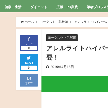
健康・生活
ダイエット
広報・PR実践
筆者プロフ＆
ホーム
ヨーグルト・乳酸菌
アレルライトハイパー
ヨーグルト・乳酸菌
シェア
アレルライトハイパ
0
要！
Tweet
2019年4月15日
0
B!
はてブ