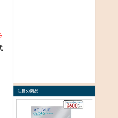
が
ら
式
で
注目の商品