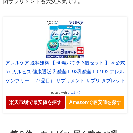
菌サプリメントも大変人気です。
アレルケア 送料無料 【 60粒パウチ 3個セット 】 ≪公式
≫ カルピス 健康通販 乳酸菌 L-92乳酸菌 L92 l92 アレル
ゲンフリー （27品目） サプリメント サプリ タブレット
posted with
カエレバ
楽天市場で最安値を探す
Amazonで最安値を探す