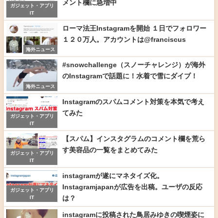
メント欄に急増中
ガジェット・アプリ
IT
ローマ法王Instagramを開始 １日でフォロワー
１２０万人。アカウントは@franciscus
海外ニュース
#snowchallenge（スノーチャレンジ）が海外
のInstagramで話題に！水着で雪にダイブ！
海外ニュース
Instagramのスパムコメント対策を本気で考え
てみた
ガジェット・アプリ
IT
【スパム】インスタグラムのコメント欄を荒ら
す美容品の一覧をまとめてみた
ガジェット・アプリ
IT
instagramが遂にマネタイズ化。
Instagramjapanが広告を出稿。ユーザの反応
ガジェット・アプリ
は？
IT
instagramに投稿された鳥居みゆきの喫煙姿に