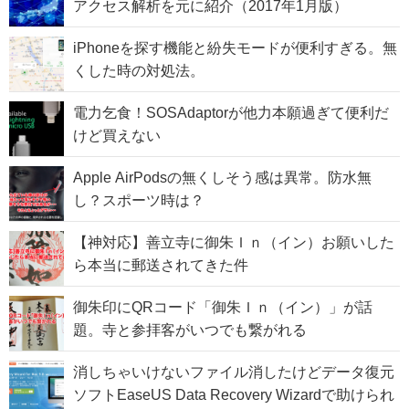
アクセス解析を元に紹介（2017年1月版）
iPhoneを探す機能と紛失モードが便利すぎる。無
くした時の対処法。
電力乞食！SOSAdaptorが他力本願過ぎて便利だ
けど買えない
Apple AirPodsの無くしそう感は異常。防水無
し？スポーツ時は？
【神対応】善立寺に御朱Ｉｎ（イン）お願いした
ら本当に郵送されてきた件
御朱印にQRコード「御朱Ｉｎ（イン）」が話
題。寺と参拝客がいつでも繋がれる
消しちゃいけないファイル消したけどデータ復元
ソフトEaseUS Data Recovery Wizardで助けられ