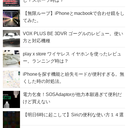
【無限ループ】iPhoneとmacbookで合わせ鏡をし
てみた。
VOX PLUS BE 3DVR ゴーグルのレビュー。使い
方と対応機種
play x store ワイヤレス イヤホンを使ったレビュ
ー。ランニング時は？
iPhoneを探す機能と紛失モードが便利すぎる。無
くした時の対処法。
電力乞食！SOSAdaptorが他力本願過ぎて便利だ
けど買えない
【明日6時に起こして】Siriの便利な使い方１４選