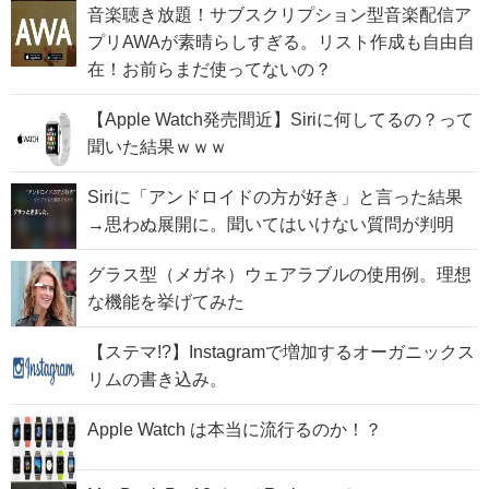
音楽聴き放題！サブスクリプション型音楽配信ア
プリAWAが素晴らしすぎる。リスト作成も自由自
在！お前らまだ使ってないの？
【Apple Watch発売間近】Siriに何してるの？って
聞いた結果ｗｗｗ
Siriに「アンドロイドの方が好き」と言った結果
→思わぬ展開に。聞いてはいけない質問が判明
グラス型（メガネ）ウェアラブルの使用例。理想
な機能を挙げてみた
【ステマ!?】Instagramで増加するオーガニックス
リムの書き込み。
Apple Watch は本当に流行るのか！？