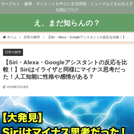
ヨーグルト・健康・ダイエットを中心に生活情報・ニュースなどをお伝えす
る雑記ブログ
え、まだ知らんの？
ホーム
日常の雑学
【Siri・Alexa・Googleアシスタントの反応を比較！】Siri
はイライザと同様にマイナス思考だった！人工知能に性格や感情がある？
日常の雑学
【Siri・Alexa・Googleアシスタントの反応を比
較！】Siriはイライザと同様にマイナス思考だっ
た！人工知能に性格や感情がある？
2018年5月18日