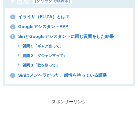
▼目次
[
クリックで非表示
]
イライザ（ELIZA）とは？
1
GoogleアシスタントAPP
2
SiriとGoogleアシスタントに同じ質問をした結果
3
質問１「ギャグ言って」
質問２「ダジャレ言って」
質問３「歌を歌って」
Siriはメンヘラだった。感情を持っている証拠
4
スポンサーリンク