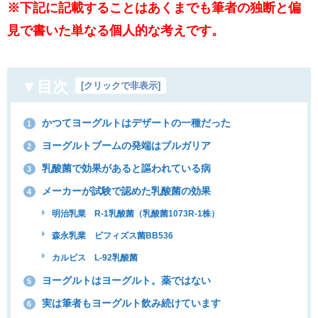
※下記に記載することはあくまでも筆者の独断と偏
見で書いた単なる個人的な考えです。
▼目次
[
クリックで非表示
]
かつてヨーグルトはデザートの一種だった
1
ヨーグルトブームの発端はブルガリア
2
乳酸菌で効果があると謳われている病
3
メーカーが試験で認めた乳酸菌の効果
4
明治乳業 R-1乳酸菌（乳酸菌1073R-1株）
森永乳業 ビフィズス菌BB536
カルピス L-92乳酸菌
ヨーグルトはヨーグルト。薬ではない
5
実は筆者もヨーグルト飲み続けています
6