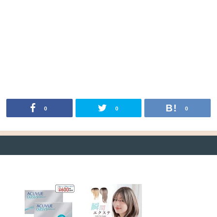
0
0
0