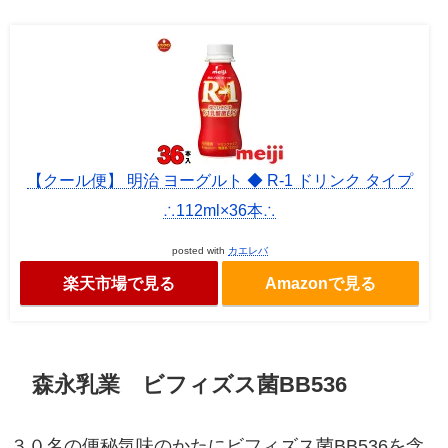
【クール便】 明治 ヨーグルト ◆ R-1 ドリンク タイプ
∴112ml×36本∴
posted with
カエレバ
楽天市場で見る
Amazonで見る
森永乳業 ビフィズス菌BB536
３０名の便秘気味のかたにビフィズス菌BB536を含