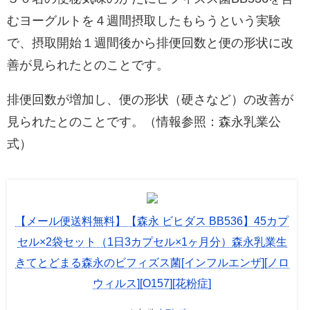
むヨーグルトを４週間摂取したもらうという実験
で、摂取開始１週間後から排便回数と便の形状に改
善が見られたとのことです。
排便回数が増加し、便の形状（硬さなど）の改善が
見られたとのことです。（情報参照：
森永乳業公
式
）
【メール便送料無料】【森永 ビヒダス BB536】45カプ
セル×2袋セット（1日3カプセル×1ヶ月分）森永乳業生
きてとどまる森永のビフィズス菌[インフルエンザ][ノロ
ウィルス][O157][花粉症]