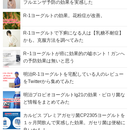
フルエンザ予防の効果を実感した
R-1ヨーグルトの効果。花粉症が改善。
R-1ヨーグルトで下痢になる人は【乳糖不耐症】
かも。克服方法を調べてみた
R−1ヨーグルトが癌に効果的の嘘ホント！ガンへ
の予防効果は無いと思う
明治R-1ヨーグルトを宅配している人のレビュー
をTwitterから集めてみた
明治プロビオヨーグルトlg21の効果・ピロリ菌な
ど情報をまとめてみた
カルピス プレミアガセリ菌CP2305ヨーグルトを
１ヶ月間飲んで実感した効果。ガセリ菌は便秘に
良いかも！