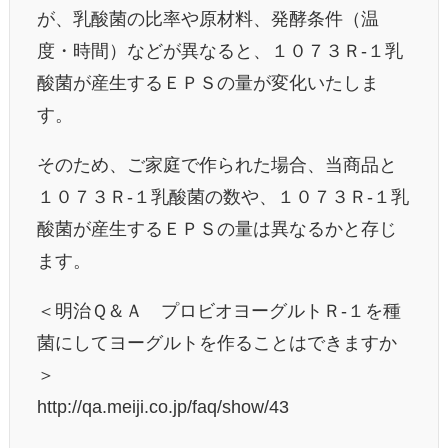
が、乳酸菌の比率や原材料、発酵条件（温
度・時間）
などが異なると、１０７３Ｒ-
１乳
酸菌が産生するＥＰＳの量が変化いたしま
す。
そのため、ご家庭で作られた場合、当商品と
１０７３Ｒ-
１乳酸菌の数や、１０７３Ｒ-
１乳
酸菌が産生するＥＰＳの量は異なるかと存じ
ます。
＜明治Ｑ＆Ａ プロビオヨーグルトＲ‐
１を種
菌にしてヨーグルトを作ることはできますか
＞
http://qa.meiji.co.jp/faq/
show/43