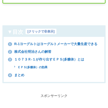
▼目次
[
クリックで非表示
]
R-1ヨーグルトはヨーグルトメーカーで大量生産できる
1
株式会社明治さんの解答
2
１０７３Ｒ-１が作り出すＥＰＳ(多糖体）とは
3
ＥＰＳ(多糖体）の効果
まとめ
4
スポンサーリンク