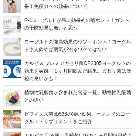
果！免疫力への効果について
R-1ヨーグルトが癌に効果的の嘘ホント！ガンへ
の予防効果は無いと思う
ヨーグルトの健康効果のウソ・ホント！ヨーグル
トさえ飲めば病気が治るワケではない
カルピス プレミアガセリ菌CP2305ヨーグルトの
効果を実感！１ヶ月間飲んだ結果。ガセリ菌は便
秘に良いかも！
植物性乳酸菌が含まれた食品一覧。動物性乳酸菌
との違い
ビフィズス菌bb536の凄い効果。オススメのヨー
グルト・サプリメントをご紹介
カルピス 守る働く乳酸菌L-92を１ヶ月間毎日飲ん