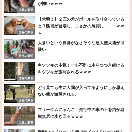
が怖いｗｗｗ
世界の動画
【犬萌え】２匹の犬がボールを取り合っている
と３匹目が登場し、まさかの展開に・・・ｗｗ
ｗ
世界の動画
大きいという自覚がなさそうな超大型犬達が可
愛い
日常の雑学
キツツキの本気！一心不乱に木をつつき続ける
キツツキが激写されるｗｗｗ
世界の動画
どう見ても中に人間が入ってるようにしか思え
ない熊が激写される。
世界の動画
フリーダムにゃんこ！走行中の車の上を猫が縦
横無尽に歩き回るｗｗｗ
世界の動画