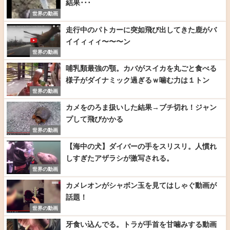
結果･･･
世界の動画
走行中のパトカーに突如飛び出してきた鹿がバ
イイィィィ〜〜〜ン
世界の動画
哺乳類最強の顎。カバがスイカを丸ごと食べる
様子がダイナミック過ぎるｗ噛む力は１トン
世界の動画
カメをのろま扱いした結果→ブチ切れ！ジャン
プして飛びかかる
世界の動画
【海中の犬】ダイバーの手をスリスリ。人慣れ
しすぎたアザラシが激写される。
世界の動画
カメレオンがシャボン玉を見てはしゃぐ動画が
話題！
世界の動画
牙食い込んでる。トラが手首を甘噛みする動画