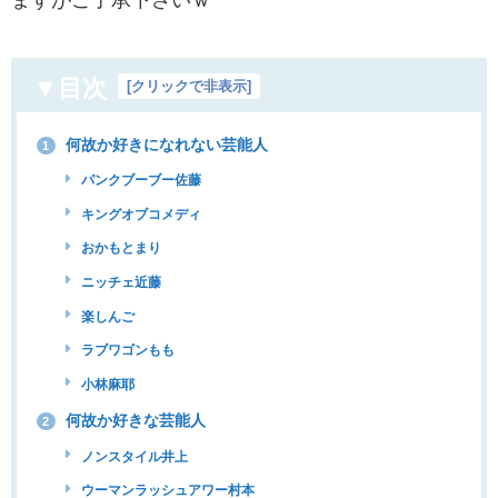
ますがご了承下さいｗ
▼目次
[
クリックで非表示
]
何故か好きになれない芸能人
1
パンクブーブー佐藤
キングオブコメディ
おかもとまり
ニッチェ近藤
楽しんご
ラブワゴンもも
小林麻耶
何故か好きな芸能人
2
ノンスタイル井上
ウーマンラッシュアワー村本