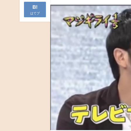
B!
はてブ