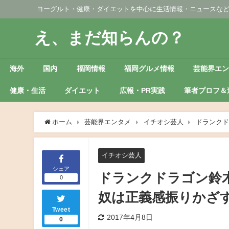
ヨーグルト・健康・ダイエットを中心に生活情報・ニュースな
え、まだ知らんの？
海外
国内
福岡情報
福岡グルメ情報
芸能界エ
健康・生活
ダイエット
広報・PR実践
筆者プロフ＆
ホーム
芸能界エンタメ
イチオシ芸人
ドランクド
イチオシ芸人
シェア
ドランクドラゴン鈴
0
奴は正義感振りかざ
Tweet
2017年4月8日
0