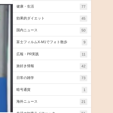
健康・生活
77
効果的ダイエット
45
国内ニュース
50
富士フィルムX-M1でフォト散歩
9
広報・PR実践
11
旅好き情報
42
日常の雑学
73
暗号通貨
1
海外ニュース
21