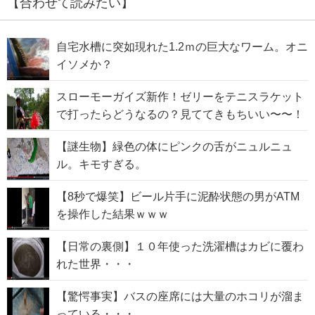
【合わせて読みたい】
自宅水槽に突如現れた1.2ｍの巨大なワーム。オニ
イソメか？
スローモーガイズ新作！ゼリーをテニスラケット
で打ったらどうなるの？見ててきもちいい〜〜！
【謎生物】緑色の体にピンクの舌がニュルニュ
ル。キモすぎる。
【8秒で爆笑】ビール片手に泥酔状態の男がATM
を操作した結果ｗｗｗ
【日常の裏側】１０年使った洗濯槽はカビに覆わ
れた世界・・・
【驚愕事実】バスの座席には大量のホコリが溜ま
っている・・・