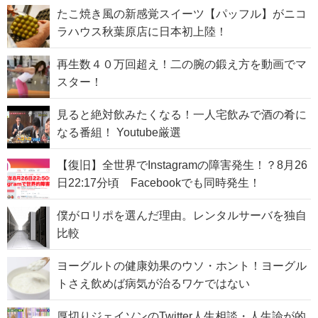
たこ焼き風の新感覚スイーツ【パッフル】がニコ
ラハウス秋葉原店に日本初上陸！
再生数４０万回超え！二の腕の鍛え方を動画でマ
スター！
見ると絶対飲みたくなる！一人宅飲みで酒の肴に
なる番組！ Youtube厳選
【復旧】全世界でInstagramの障害発生！？8月26
日22:17分頃 Facebookでも同時発生！
僕がロリポを選んだ理由。レンタルサーバを独自
比較
ヨーグルトの健康効果のウソ・ホント！ヨーグル
トさえ飲めば病気が治るワケではない
厚切りジェイソンのTwitter人生相談・人生論が的