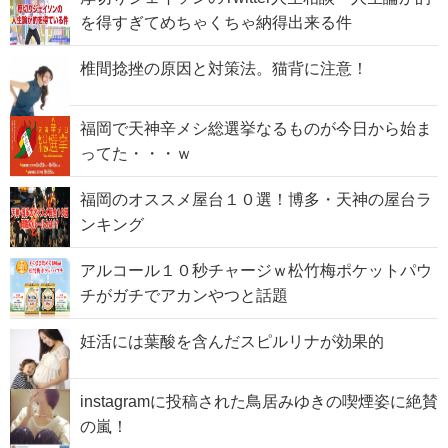
を得すぎてめちゃくちゃ納得出来る件
椎間捻挫の原因と対策法。猫背に注意！
福岡で天神辛メシ総選挙なるものが今日から始ま
ってた・・・ｗ
福岡のオススメ屋台１０選！博多・天神の屋台ラ
ンキング
アルコール１０秒チャージｗ松竹梅ポケットパウ
チがガチでアカンやつと話題
妊活には葉酸を含んだスピルリナが効果的
instagramに投稿された鳥居みゆきの喫煙姿に絶賛
の嵐！