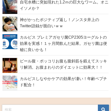
自宅水槽に突如現れた1.2ｍの巨大なワーム。オニ
イソメか？
神がかったポジティブ返し！ノンスタ井上の
Twitter語録が面白いｗｗ
カルピス プレミアガセリ菌CP2305ヨーグルトの
効果を実感！１ヶ月間飲んだ結果。ガセリ菌は便
秘に良いかも！
ビール腹・ポッコリお腹も腹斜筋を鍛えてスッキ
リ解消。お腹まわりのダイエットに効果大！！
カルピスしなやかケアの効果が凄い！年齢ペプチ
ド配合！