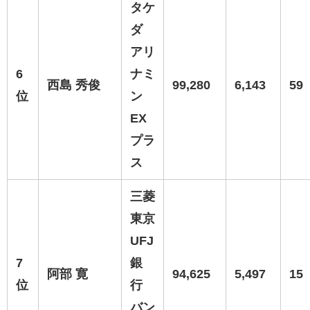
タケ
ダ
アリ
6
ナミ
西島 秀俊
99,280
6,143
59
位
ン
EX
プラ
ス
三菱
東京
UFJ
7
銀
阿部 寛
94,625
5,497
15
位
行
バン