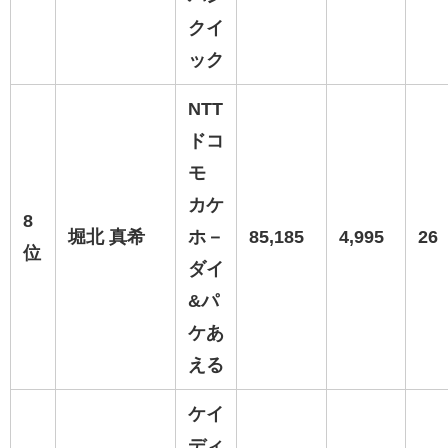
クイ
ック
NTT
ドコ
モ
カケ
8
堀北 真希
ホ－
85,185
4,995
26
位
ダイ
&パ
ケあ
える
ケイ
ディ