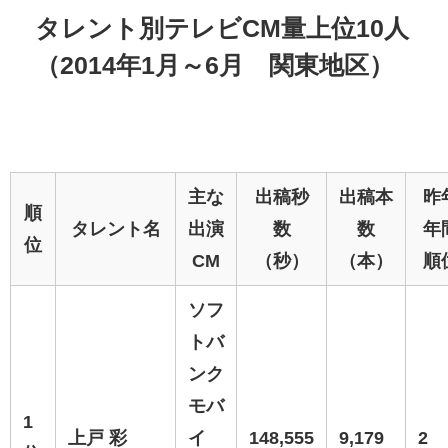
タレント別テレビCM量上位10人
（2014年1月～6月 関東地区）
主な
出稿秒
出稿本
昨
順
タレント名
出演
数
数
年
位
CM
（秒）
（本）
順
ソフ
トバ
ンク
モバ
1
上戸 彩
イ
148,555
9,179
2