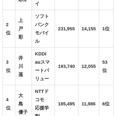
イ
ソフト
上
2
バンク
戸
231,955
14,155
1位
位
モバイ
彩
ル
KDDI
井
3
auスマ
53
川
193,740
12,055
位
ートバ
位
遥
リュー
NTTド
大
4
コモ
島
185,495
11,986
6位
位
応援学
優子