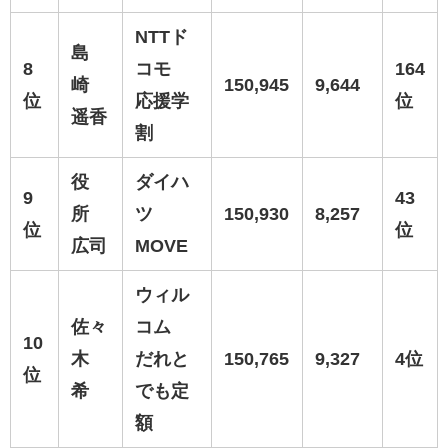
NTTド
島
8
コモ
164
崎
150,945
9,644
位
応援学
位
遥香
割
役
ダイハ
9
43
所
ツ
150,930
8,257
位
位
広司
MOVE
ウィル
佐々
コム
10
木
だれと
150,765
9,327
4位
位
希
でも定
額