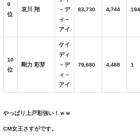
9
哀川 翔
－デ
83,730
4,744
194
位
ィ－
アイ
ケイ
ディ
10
剛力 彩芽
－デ
79,680
4,468
1
位
ィ－
アイ
やっぱり上戸彩強い！ｗｗ
CM女王さすがです。