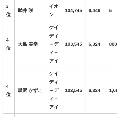
3
イオ
武井 咲
104,745
6,446
5
位
ン
ケイ
ディ
4
大島 美幸
－デ
103,545
6,324
800
位
ィ－
アイ
ケイ
ディ
4
黒沢 かずこ
－デ
103,545
6,324
1,6
位
ィ－
アイ