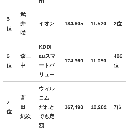
割
武
5
井
イオン
184,605
11,520
2位
位
咲
KDDI
6
森三
auスマ
486
174,360
11,050
位
中
ートバ
位
リュー
ウィル
高
コム
7
田
だれと
167,490
10,282
7位
位
純次
でも定
額