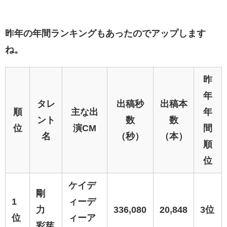
昨年の年間ランキングもあったのでアップします
ね。
昨
年
タレ
出稿秒
出稿本
順
主な出
年
ント
数
数
位
演CM
間
名
（秒）
（本）
順
位
ケイデ
剛
1
ィーデ
力
336,080
20,848
3位
位
ィーア
彩芽