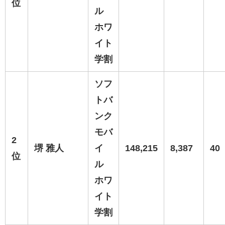
位
ル
ホワ
イト
学割
ソフ
トバ
ンク
モバ
2
堺 雅人
イ
148,215
8,387
40
位
ル
ホワ
イト
学割